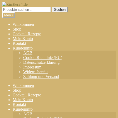
Zur
Zum
Navigation
Inhalt
Suchen
Suchen
springen
springen
nach:
Menü
Willkommen
Shop
Cocktail Rezepte
Mein Konto
Kontakt
Kundeninfo
AGB
Cookie-Richtlinie (EU)
Datenschutzerklärung
Impressum
Widerrufsrecht
Zahlung und Versand
Willkommen
Shop
Cocktail Rezepte
Mein Konto
Kontakt
Kundeninfo
AGB