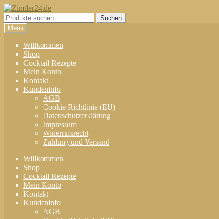
Zur
Zum
Navigation
Inhalt
Suchen
Suchen
springen
springen
nach:
Menü
Willkommen
Shop
Cocktail Rezepte
Mein Konto
Kontakt
Kundeninfo
AGB
Cookie-Richtlinie (EU)
Datenschutzerklärung
Impressum
Widerrufsrecht
Zahlung und Versand
Willkommen
Shop
Cocktail Rezepte
Mein Konto
Kontakt
Kundeninfo
AGB