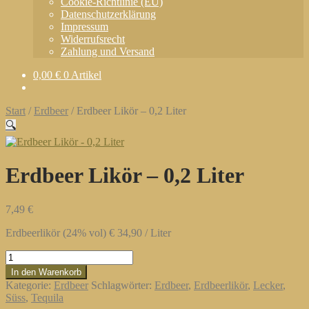
Cookie-Richtlinie (EU)
Datenschutzerklärung
Impressum
Widerrufsrecht
Zahlung und Versand
0,00
€
0 Artikel
Start
/
Erdbeer
/
Erdbeer Likör – 0,2 Liter
🔍
Erdbeer Likör – 0,2 Liter
7,49
€
Erdbeerlikör (24% vol) € 34,90 / Liter
Erdbeer
Likör
In den Warenkorb
-
Kategorie:
Erdbeer
Schlagwörter:
Erdbeer
,
Erdbeerlikör
,
Lecker
,
0,2
Süss
,
Tequila
Liter