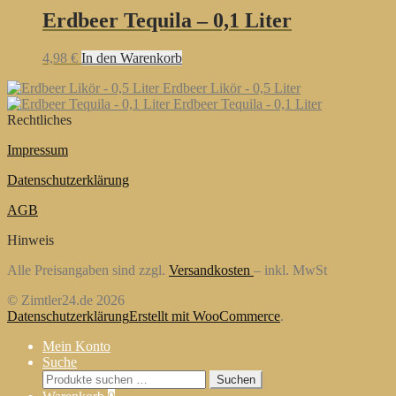
Erdbeer Tequila – 0,1 Liter
4,98
€
In den Warenkorb
Erdbeer Likör - 0,5 Liter
Erdbeer Tequila - 0,1 Liter
Rechtliches
Impressum
Datenschutzerklärung
AGB
Hinweis
Alle Preisangaben sind zzgl.
Versandkosten
– inkl. MwSt
© Zimtler24.de 2026
Datenschutzerklärung
Erstellt mit WooCommerce
.
Mein Konto
Suche
Suchen
Suchen
nach: