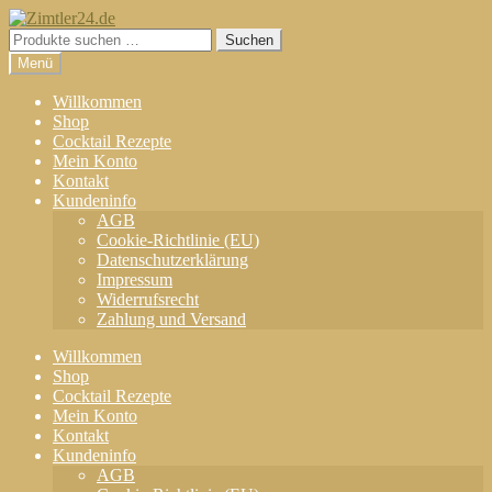
Zur
Zum
Navigation
Inhalt
Suchen
Suchen
springen
springen
nach:
Menü
Willkommen
Shop
Cocktail Rezepte
Mein Konto
Kontakt
Kundeninfo
AGB
Cookie-Richtlinie (EU)
Datenschutzerklärung
Impressum
Widerrufsrecht
Zahlung und Versand
Willkommen
Shop
Cocktail Rezepte
Mein Konto
Kontakt
Kundeninfo
AGB