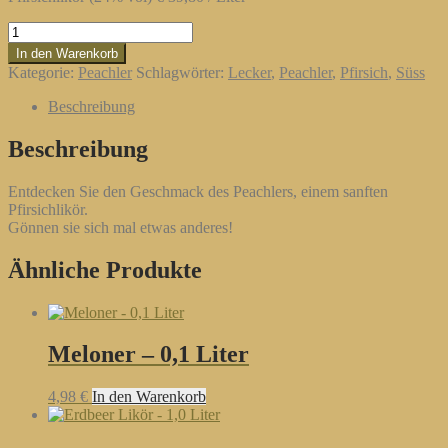
Peachler
-
In den Warenkorb
Pfirsich
Kategorie:
Peachler
Schlagwörter:
Lecker
,
Peachler
,
Pfirsich
,
Süss
Likör
-
Beschreibung
0,1
Liter
Beschreibung
Menge
Entdecken Sie den Geschmack des Peachlers, einem sanften
Pfirsichlikör.
Gönnen sie sich mal etwas anderes!
Ähnliche Produkte
Meloner – 0,1 Liter
4,98
€
In den Warenkorb